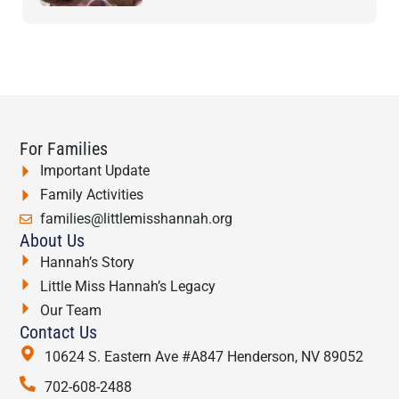
For Families
Important Update
Family Activities
families@littlemisshannah.org
About Us
Hannah’s Story
Little Miss Hannah’s Legacy
Our Team
Contact Us
10624 S. Eastern Ave #A847 Henderson, NV 89052
702-608-2488