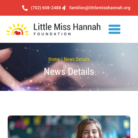
(702) 608-2488
families@littlemisshannah.org
Home | News Details
News Details